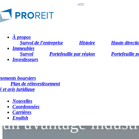
À propos
Survol de l’entreprise
Histoire
Haute directi
Immeubles
Survol
Portefeuille par région
Portefeuille p
Investisseurs
nements boursiers
Plan de réinvestissement
é et avis juridique
Des fondements sol
Nouvelles
Coordonnées
Carrières
un avantage industr
English