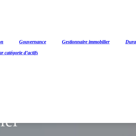
on
Gouvernance
Gestionnaire immobilier
Durab
ar catégorie d’actifs
ides,
iel